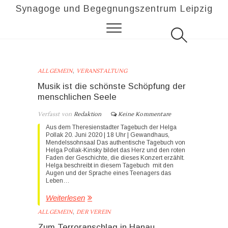
Synagoge und Begegnungszentrum Leipzig
,
ALLGEMEIN
VERANSTALTUNG
Musik ist die schönste Schöpfung der
menschlichen Seele
Verfasst von
Redaktion
Keine Kommentare
Aus dem Theresienstadter Tagebuch der Helga
Pollak 20. Juni 2020 | 18 Uhr | Gewandhaus,
Mendelssohnsaal Das authentische Tagebuch von
Helga Pollak-Kinsky bildet das Herz und den roten
Faden der Geschichte, die dieses Konzert erzählt.
Helga beschreibt in diesem Tagebuch mit den
Augen und der Sprache eines Teenagers das
Leben…
Weiterlesen
,
ALLGEMEIN
DER VEREIN
Zum Terroranschlag in Hanau