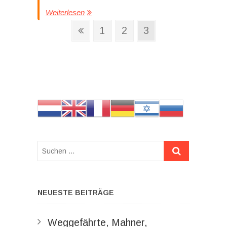
Weiterlesen
Beitragsnavigation
Vorherige
Seite
Seite
Seite
1
2
3
Seite
Suchen
…
NEUESTE BEITRÄGE
Weggefährte, Mahner,