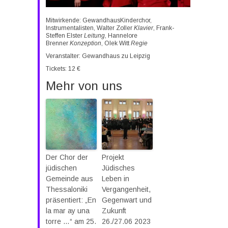
Mitwirkende: GewandhausKinderchor,
Instrumentalisten, Walter Zoller
Klavier
, Frank-
Steffen Elster
Leitung
, Hannelore
Brenner
Konzeption
, Olek Witt
Regie
Veranstalter: Gewandhaus zu Leipzig
Tickets: 12 €
Mehr von uns
Der Chor der
Projekt
jüdischen
Jüdisches
Gemeinde aus
Leben in
Thessaloniki
Vergangenheit,
präsentiert: „En
Gegenwart und
la mar ay una
Zukunft
torre …“ am 25.
26./27.06 2023