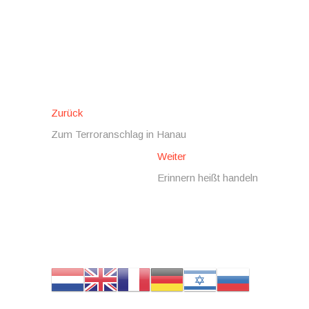
Beitragsnavigation
Vorheriger
Zurück
Beitrag:
Zum Terroranschlag in Hanau
Nächster
Weiter
Beitrag:
Erinnern heißt handeln